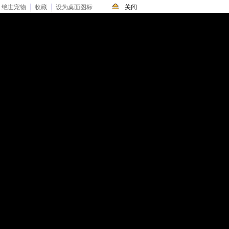
绝世宠物
收藏
设为桌面图标
关闭